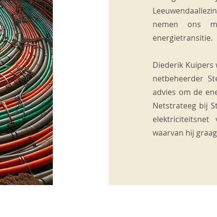
Leeuwendaallezi
nemen ons me
energietransitie.
Diederik Kuipers 
netbeheerder St
advies om de ener
Netstrateeg bij 
elektriciteitsne
waarvan hij graag 