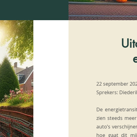
Ui
22 september 20
Sprekers: Diederi
De energietransi
zien steeds mee
auto’s verschijne
hoe gaat dit mi