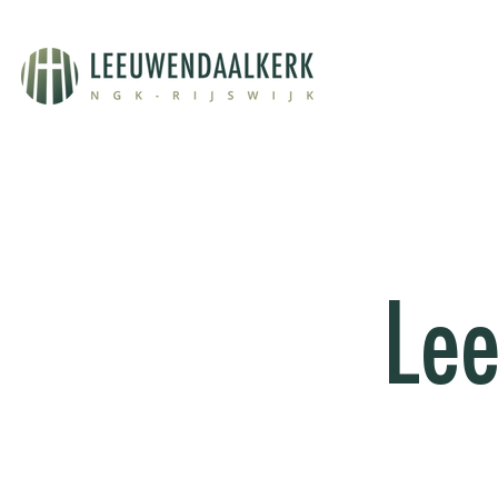
Lee
Leeuwendaallezin
doelstelling om m