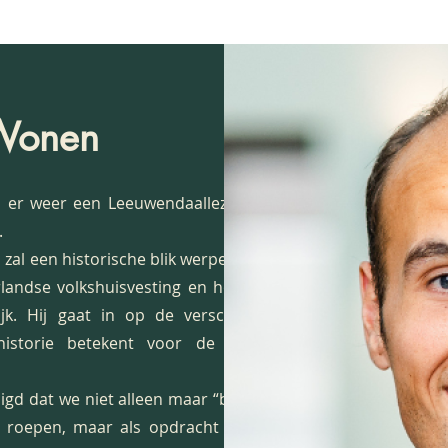
Rijswijk aan te spreken.
Wonen
s er weer een Leeuwendaallezing aan
.
zal een historische blik werpen op de
landse volkshuisvesting en hoe deze
jk. Hij gaat in op de verschillende
istorie betekent voor de huidige
igd dat we niet alleen maar “bouwen,
roepen, maar als opdracht hebben