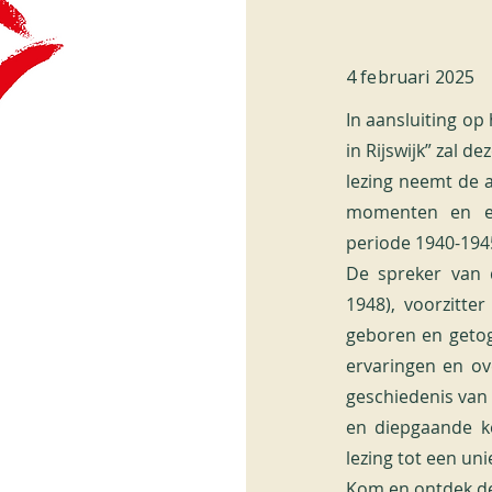
4 februari 2025
In aansluiting op
in Rijswijk” zal d
lezing neemt de 
momenten en ei
periode 1940-194
De spreker van 
1948), voorzitter
geboren en getog
ervaringen en ov
geschiedenis van 
en diepgaande k
lezing tot een un
Kom en ontdek de