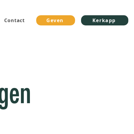
Contact
Geven
Kerkapp
ngen
wijk en heeft als
n breed publiek in