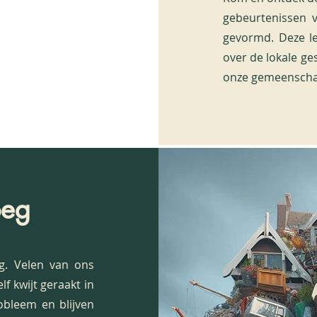
gebeurtenissen 
gevormd. Deze le
over de lokale ge
onze gemeenscha
oeg
ng. Velen van ons
lf kwijt geraakt in
robleem en blijven