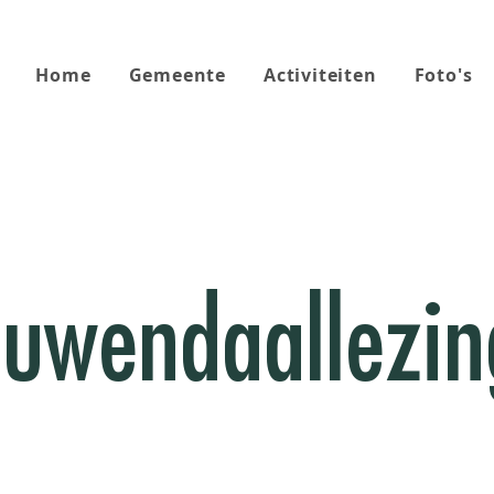
Home
Gemeente
Activiteiten
Foto's
uwendaallezi
gen is een initiatief van de Leeuwendaalkerk in Rijs
et lezingen over zeer uiteenlopende onderwerpen ee